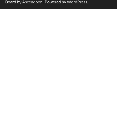
Board by
Ascendoor
| Powered by
WordPress
.