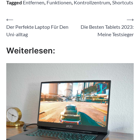
Tagged
Entfernen
,
Funktionen
,
Kontrollzentrum
,
Shortcuts
Beitragsnavigation
⟵
⟶
Der Perfekte Laptop Für Den
Die Besten Tablets 2023:
Uni-alltag
Meine Testsieger
Weiterlesen: