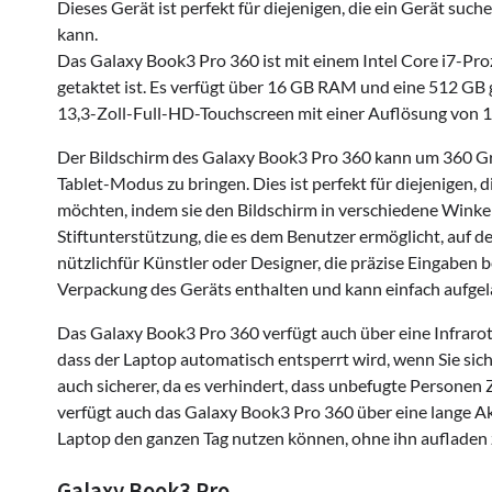
Dieses Gerät ist perfekt für diejenigen, die ein Gerät such
kann.
Das Galaxy Book3 Pro 360 ist mit einem Intel Core i7-Proz
getaktet ist. Es verfügt über 16 GB RAM und eine 512 GB 
13,3-Zoll-Full-HD-Touchscreen mit einer Auflösung von 1
Der Bildschirm des Galaxy Book3 Pro 360 kann um 360 Grad
Tablet-Modus zu bringen. Dies ist perfekt für diejenigen, d
möchten, indem sie den Bildschirm in verschiedene Winke
Stiftunterstützung, die es dem Benutzer ermöglicht, auf d
nützlichfür Künstler oder Designer, die präzise Eingaben be
Verpackung des Geräts enthalten und kann einfach aufgel
Das Galaxy Book3 Pro 360 verfügt auch über eine Infraro
dass der Laptop automatisch entsperrt wird, wenn Sie sich
auch sicherer, da es verhindert, dass unbefugte Personen 
verfügt auch das Galaxy Book3 Pro 360 über eine lange Akk
Laptop den ganzen Tag nutzen können, ohne ihn aufladen
Galaxy Book3 Pro