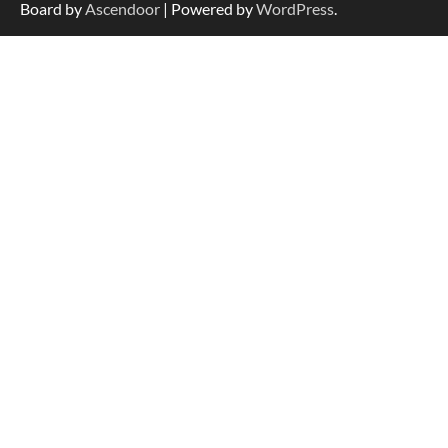
Board by
Ascendoor
| Powered by
WordPress
.