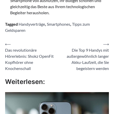
Smartphone voll ausnutzen, Ihr Budget schonen und
gleichzeitig das Beste aus Ihrem technologischen
Begleiter herausholen.
Tagged
Handyverträge
,
Smartphones
,
Tipps zum
Geldsparen
Beitragsnavigation
⟵
⟶
Das revolutionäre
Die Top 9 Handys mit
Hörerlebnis: Shokz OpenFit
außergewöhnlich langer
Kopfhörer ohne
Akku-Laufzeit, die Sie
Knochenschall
begeistern werden
Weiterlesen: