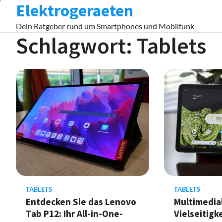
Elektrogeraeten
Skip
to
Dein Ratgeber rund um Smartphones und Mobilfunk
content
Schlagwort:
Tablets
TABLETS
TABLETS
Entdecken Sie das Lenovo
Multimedia
Tab P12: Ihr All-in-One-
Vielseitigk