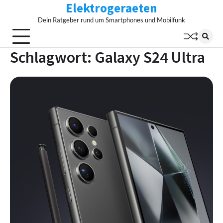
Elektrogeraeten
Skip
to
Dein Ratgeber rund um Smartphones und Mobilfunk
content
Schlagwort:
Galaxy S24 Ultra