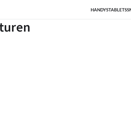
HANDYS
TABLETS
S
turen