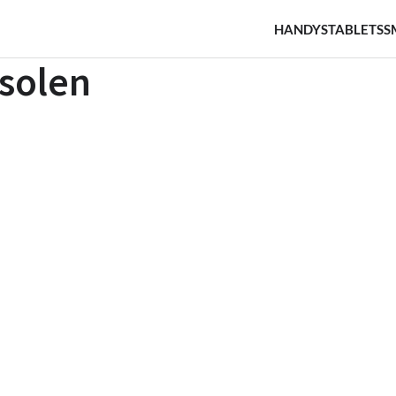
HANDYS
TABLETS
S
solen