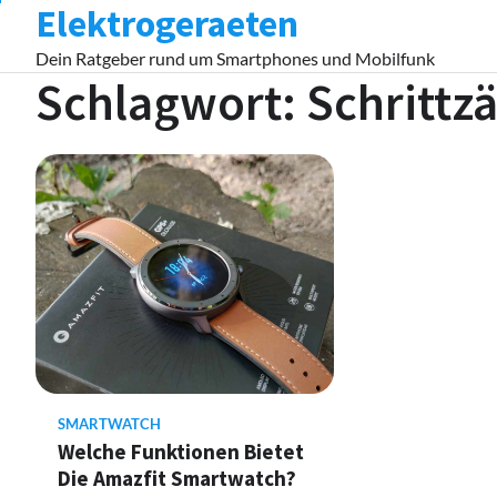
Elektrogeraeten
Skip
to
Dein Ratgeber rund um Smartphones und Mobilfunk
content
Schlagwort:
Schrittz
SMARTWATCH
Welche Funktionen Bietet
Die Amazfit Smartwatch?