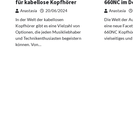
für kabellose Kopfhörer
660NC im De
Anastasia
20/06/2024
Anastasia
In der Welt der kabellosen
Die Welt der A
Kopfhörer gibt es eine Vielzahl von
eine neue Facet
Optionen, die jeden Musikliebhaber
660NC Kopfhöre
und Technikenthusiasten begeistern
vielseitiges un
können. Von…