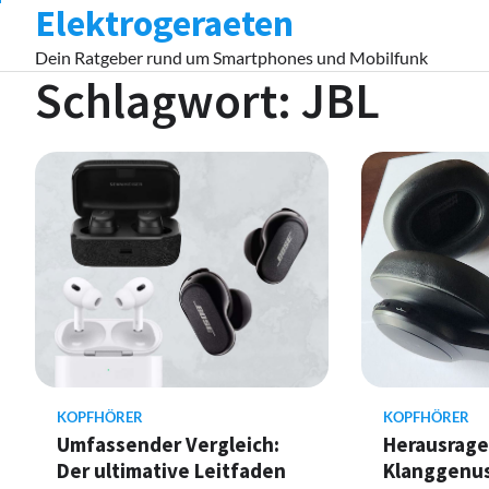
Elektrogeraeten
Skip
to
Dein Ratgeber rund um Smartphones und Mobilfunk
content
Schlagwort:
JBL
KOPFHÖRER
KOPFHÖRER
Umfassender Vergleich:
Herausrag
Der ultimative Leitfaden
Klanggenuss