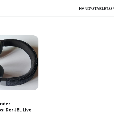
HANDYS
TABLETS
S
ender
: Der JBL Live