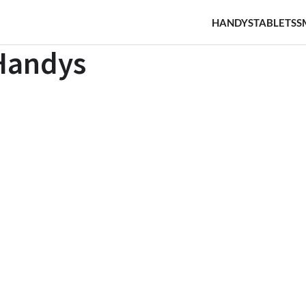
HANDYS
TABLETS
S
Handys