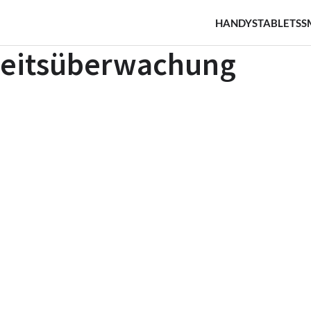
HANDYS
TABLETS
S
eitsüberwachung