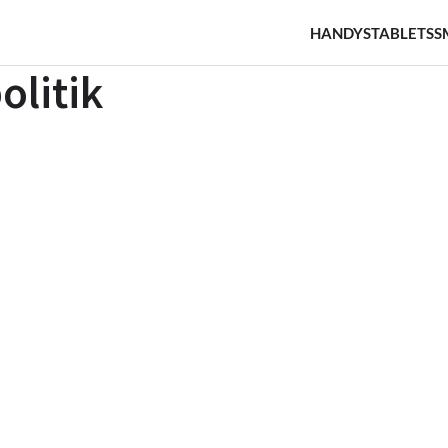
HANDYS
TABLETS
S
olitik